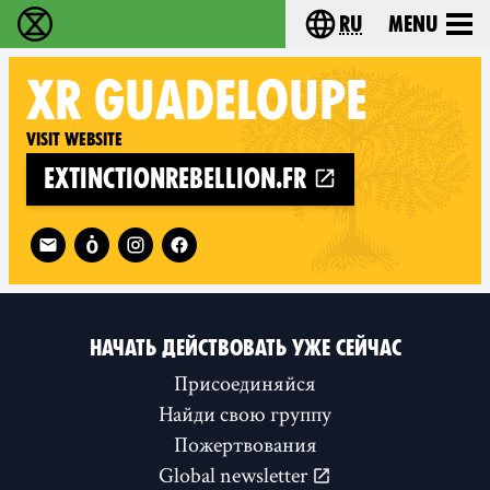
ru
Menu
Extinction Rebellion - Home
Choose your langu
XR
GUADELOUPE
Visit website
extinctionrebellion.fr
Follow XR Guadeloupe on
НАЧАТЬ ДЕЙСТВОВАТЬ УЖЕ СЕЙЧАС
Присоединяйся
Найди свою группу
Пожертвования
Global newsletter