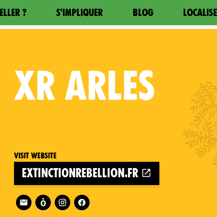
ELLER ?
S'IMPLIQUER
BLOG
LOCALIS
XR
ARLES
Visit website
extinctionrebellion.fr
Follow XR Arles on