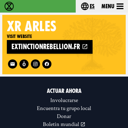
es
Menu
extinction rebellion - Home
Choose your lang
XR
ARLES
Visit website
extinctionrebellion.fr
Follow XR Arles on
ACTUAR AHORA
Involucrarse
Encuentra tu grupo local
Donar
Boletín mundial