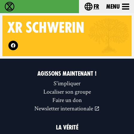
fr
Menu
Extinction Rebellion - Home
Choisissez votre l
XR
SCHWERIN
Follow XR Schwerin on
AGISSONS MAINTENANT !
S'impliquer
Localiser son groupe
Faire un don
Newsletter internationale
LA VÉRITÉ