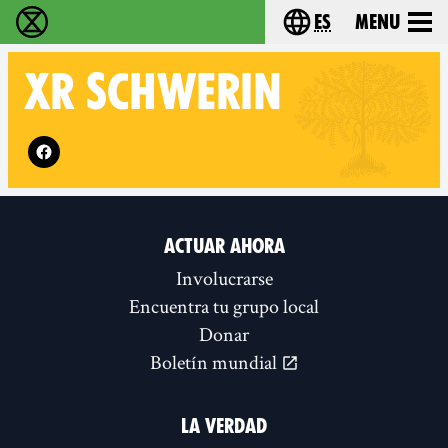
es
Menu
extinction rebellion - Home
Choose your lang
XR
SCHWERIN
Follow XR Schwerin on
ACTUAR AHORA
Involucrarse
Encuentra tu grupo local
Donar
Boletín mundial
LA VERDAD