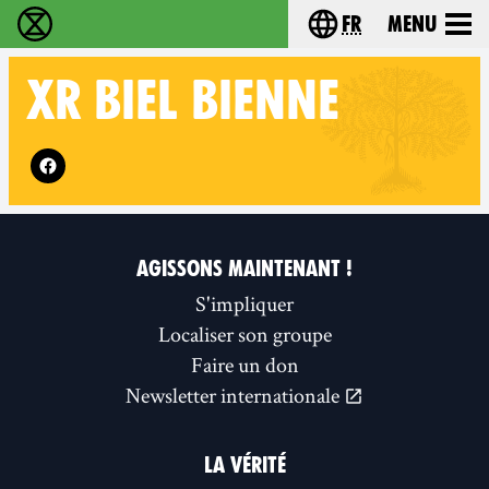
fr
Menu
Extinction Rebellion - Home
Choisissez votre l
XR
BIEL BIENNE
Follow XR Biel Bienne on
AGISSONS MAINTENANT !
S'impliquer
Localiser son groupe
Faire un don
Newsletter internationale
LA VÉRITÉ