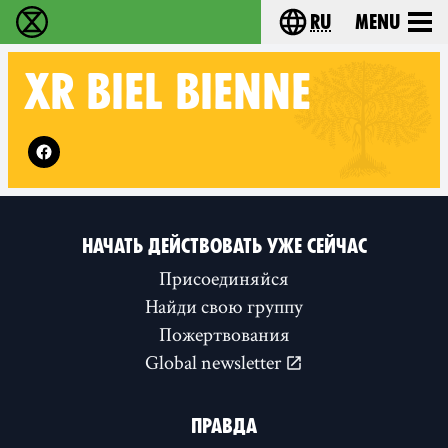
ru
Menu
Extinction Rebellion - Home
Choose your langu
XR
BIEL BIENNE
Follow XR Biel Bienne on
НАЧАТЬ ДЕЙСТВОВАТЬ УЖЕ СЕЙЧАС
Присоединяйся
Найди свою группу
Пожертвования
Global newsletter
ПРАВДА