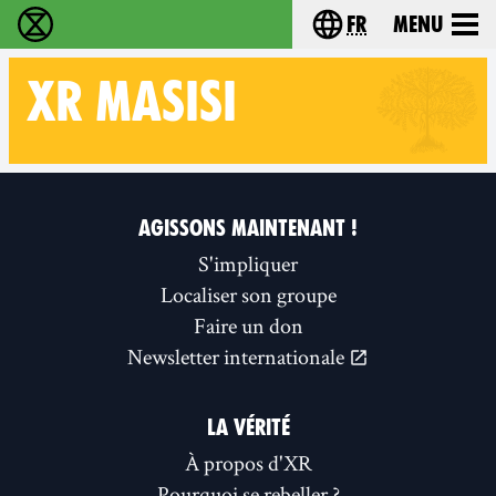
fr
Menu
Extinction Rebellion - Home
Choisissez votre l
XR
MASISI
Follow XR Masisi on
AGISSONS MAINTENANT !
S'impliquer
Localiser son groupe
Faire un don
Newsletter internationale
LA VÉRITÉ
À propos d'XR
Pourquoi se rebeller ?