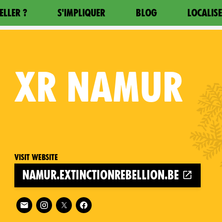
ELLER ?
S'IMPLIQUER
BLOG
LOCALIS
XR
NAMUR
Visit website
namur.extinctionrebellion.be
Follow XR Namur on