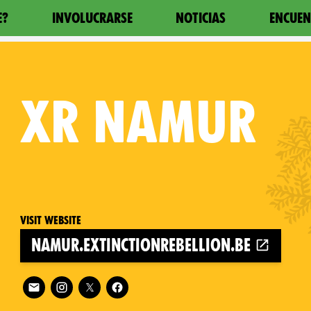
E?
INVOLUCRARSE
NOTICIAS
ENCUEN
XR
NAMUR
Visit website
namur.extinctionrebellion.be
Follow XR Namur on