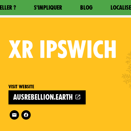
ELLER ?
S'IMPLIQUER
BLOG
LOCALIS
XR
IPSWICH
Visit website
ausrebellion.earth
Follow XR Ipswich on