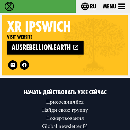
ru
Menu
Extinction Rebellion - Home
Choose your langu
XR
IPSWICH
Visit website
ausrebellion.earth
Follow XR Ipswich on
НАЧАТЬ ДЕЙСТВОВАТЬ УЖЕ СЕЙЧАС
Присоединяйся
Найди свою группу
Пожертвования
Global newsletter