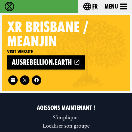
fr
Menu
Extinction Rebellion - Home
Choisissez votre l
XR
BRISBANE /
MEANJIN
Visit website
ausrebellion.earth
Follow XR Brisbane / Meanjin on
AGISSONS MAINTENANT !
S'impliquer
Localiser son groupe