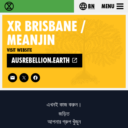
bn
Menu
বিলুপ্তি বিদ্রোহ - Home
Choose your langu
XR
BRISBANE /
MEANJIN
Visit website
ausrebellion.earth
Follow XR Brisbane / Meanjin on
এখনই কাজ করুন।
জড়িত
আপনার গ্রুপ খুঁজুন