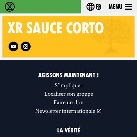
fr
Menu
Extinction Rebellion - Home
Choisissez votre l
XR
SAUCE CORTO
Follow XR Sauce Corto on
AGISSONS MAINTENANT !
S'impliquer
Localiser son groupe
Faire un don
Newsletter internationale
LA VÉRITÉ