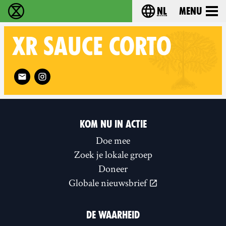
nl
Menu
Extinction Rebellion - Home
Choose your langu
XR
SAUCE CORTO
Follow XR Sauce Corto on
KOM NU IN ACTIE
Doe mee
Zoek je lokale groep
Doneer
Globale nieuwsbrief
DE WAARHEID