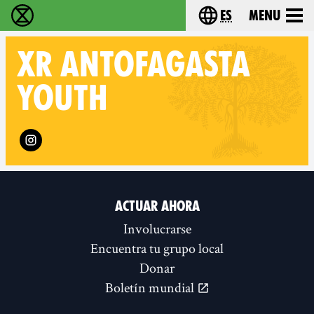
es
Menu
extinction rebellion - Home
Choose your lang
XR
ANTOFAGASTA
YOUTH
Follow XR Antofagasta Youth on
ACTUAR AHORA
Involucrarse
Encuentra tu grupo local
Donar
Boletín mundial