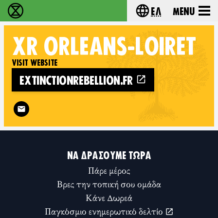
Ελ
Menu
Extinction Rebellion - Home
Choose your lang
XR
ORLÉANS-LOIRET
VISIT WEBSITE
EXTINCTIONREBELLION.FR
Follow XR Orléans-Loiret on
ΝΑ ΔΡΆΣΟΥΜΕ ΤΏΡΑ
Πάρε μέρος
Βρες την τοπική σου ομάδα
Κάνε Δωρεά
Παγκόσμιο ενημερωτικό δελτίο