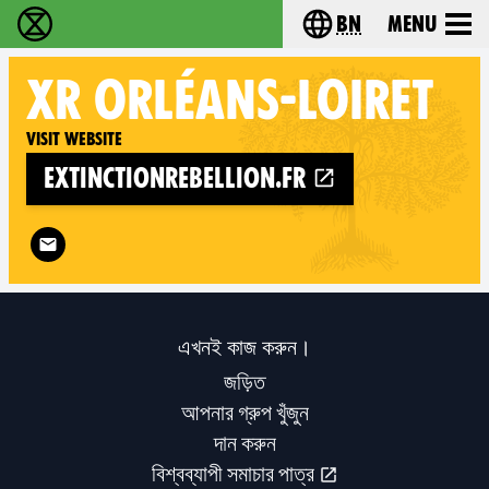
bn
Menu
বিলুপ্তি বিদ্রোহ - Home
Choose your langu
XR
ORLÉANS-LOIRET
Visit website
extinctionrebellion.fr
Follow XR Orléans-Loiret on
এখনই কাজ করুন।
জড়িত
আপনার গ্রুপ খুঁজুন
দান করুন
বিশ্বব্যাপী সমাচার পাত্র