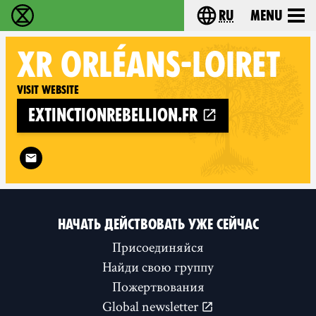
ru
Menu
Extinction Rebellion - Home
Choose your langu
XR
ORLÉANS-LOIRET
Visit website
extinctionrebellion.fr
Follow XR Orléans-Loiret on
НАЧАТЬ ДЕЙСТВОВАТЬ УЖЕ СЕЙЧАС
Присоединяйся
Найди свою группу
Пожертвования
Global newsletter