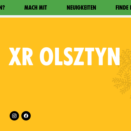
N?
MACH MIT
NEUIGKEITEN
FINDE
XR
OLSZTYN
Follow XR Olsztyn on