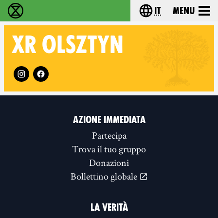
it
Menu
Extinction Rebellion - Home
Choose your lang
XR
OLSZTYN
Follow XR Olsztyn on
AZIONE IMMEDIATA
Partecipa
Trova il tuo gruppo
Donazioni
Bollettino globale
LA VERITÀ