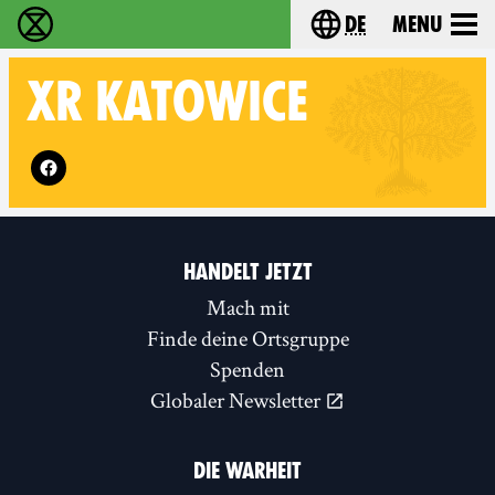
de
Menu
extinction rebellion - Home
Choose your langu
XR
KATOWICE
Follow XR Katowice on
HANDELT JETZT
Mach mit
Finde deine Ortsgruppe
Spenden
Globaler Newsletter
DIE WARHEIT