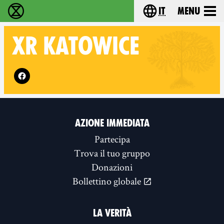
it
Menu
Extinction Rebellion - Home
Choose your lang
XR
KATOWICE
Follow XR Katowice on
AZIONE IMMEDIATA
Partecipa
Trova il tuo gruppo
Donazioni
Bollettino globale
LA VERITÀ