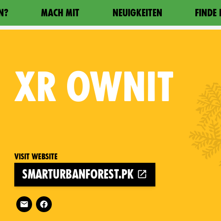
N?
MACH MIT
NEUIGKEITEN
FINDE
XR
OWNIT
Visit website
smarturbanforest.pk
tan on
Follow XR Ownit on