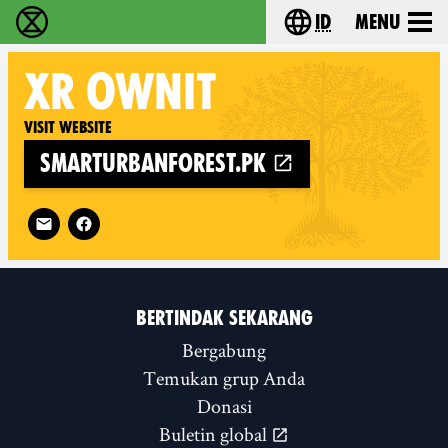
id
Menu
Extinction Rebellion (XR–Pemberontakan Melawa
Choose your lang
XR
OWNIT
Visit website
smarturbanforest.pk
Follow XR Ownit on
BERTINDAK SEKARANG
Bergabung
Temukan grup Anda
Donasi
Buletin global