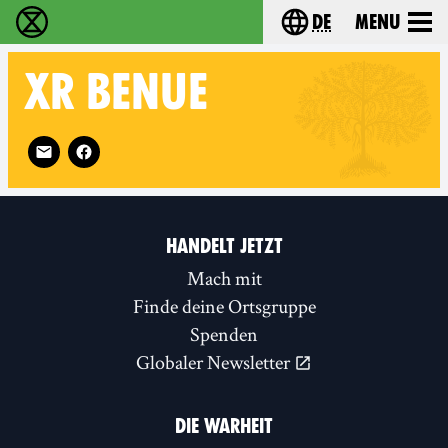
de
Menu
extinction rebellion - Home
Choose your langu
XR
BENUE
Follow XR Benue on
HANDELT JETZT
Mach mit
Finde deine Ortsgruppe
Spenden
Globaler Newsletter
DIE WARHEIT