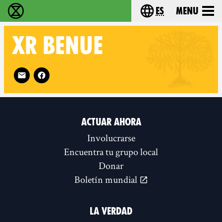
es
Menu
extinction rebellion - Home
Choose your lang
XR
BENUE
Follow XR Benue on
ACTUAR AHORA
Involucrarse
Encuentra tu grupo local
Donar
Boletín mundial
LA VERDAD