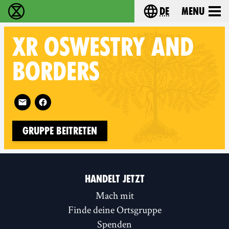
de
Menu
extinction rebellion - Home
Choose your langu
XR
OSWESTRY AND
BORDERS
Follow XR Oswestry and Borders on
Gruppe beitreten
HANDELT JETZT
Mach mit
Finde deine Ortsgruppe
Spenden