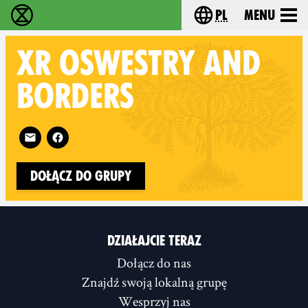
pl
Menu
Extinction Rebellion - Home
Choose your langu
XR
OSWESTRY AND
BORDERS
Follow XR Oswestry and Borders on
Dołącz do grupy
DZIAŁAJCIE TERAZ
Dołącz do nas
Znajdź swoją lokalną grupę
Wesprzyj nas