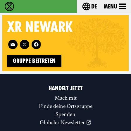
de
Menu
extinction rebellion - Home
Choose your langu
XR
NEWARK
Follow XR Newark on
Gruppe beitreten
HANDELT JETZT
Mach mit
Finde deine Ortsgruppe
Spenden
Globaler Newsletter