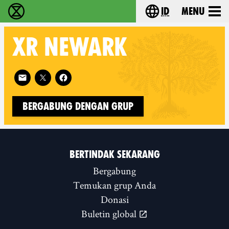
id
Menu
Extinction Rebellion (XR–Pemberontakan Melawa
Choose your lang
XR
NEWARK
Follow XR Newark on
Bergabung dengan Grup
BERTINDAK SEKARANG
Bergabung
Temukan grup Anda
Donasi
Buletin global