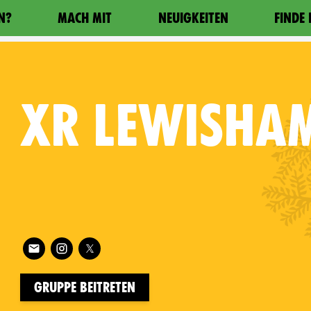
N?
MACH MIT
NEUIGKEITEN
FINDE
XR
LEWISHA
Follow XR Lewisham on
on
Gruppe beitreten