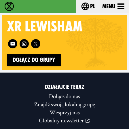
pl
Menu
Extinction Rebellion - Home
Choose your langu
XR
LEWISHAM
Follow XR Lewisham on
Dołącz do grupy
DZIAŁAJCIE TERAZ
Dołącz do nas
Znajdź swoją lokalną grupę
Wesprzyj nas
Globalny newsletter