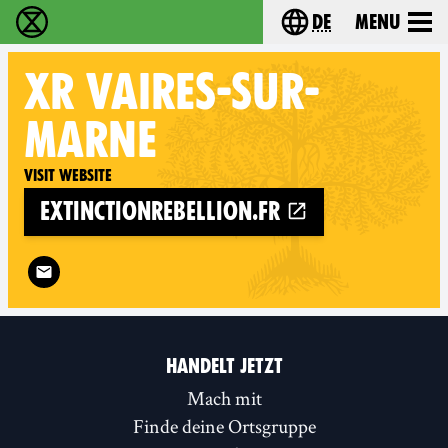
de
Menu
extinction rebellion - Home
Choose your langu
XR
VAIRES-SUR-
MARNE
Visit website
extinctionrebellion.fr
Follow XR Vaires-sur-Marne on
HANDELT JETZT
Mach mit
Finde deine Ortsgruppe