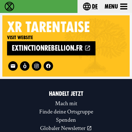
de
Menu
extinction rebellion - Home
Choose your langu
XR
TARENTAISE
Visit website
extinctionrebellion.fr
Follow XR Tarentaise on
HANDELT JETZT
Mach mit
Finde deine Ortsgruppe
Spenden
Globaler Newsletter