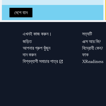
দেশে যান
এখনই কাজ করুন।
সত্যটি
জড়িত
এক্স আর কি?
আপনার গ্রুপ খুঁজুন
বিদ্রোহী কেন?
দান করুন
ফাক
বিশ্বব্যাপী সমাচার পাত্র
XReadiness