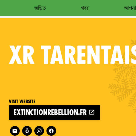
জড়িত
খবর
আপনার
XR
TARENTAI
Visit website
extinctionrebellion.fr
Follow XR Tarentaise on