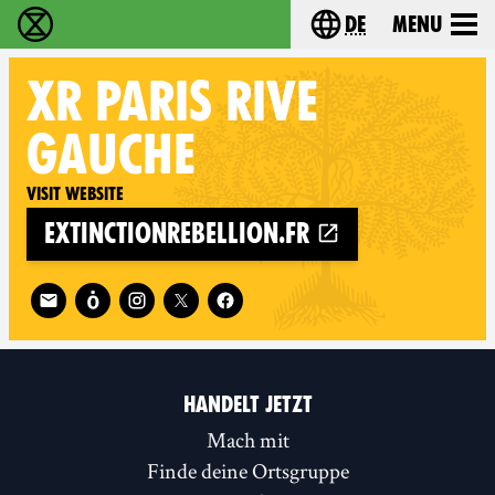
de
Menu
extinction rebellion - Home
Choose your langu
XR
PARIS RIVE
GAUCHE
Visit website
extinctionrebellion.fr
Follow XR Paris Rive Gauche on
HANDELT JETZT
Mach mit
Finde deine Ortsgruppe