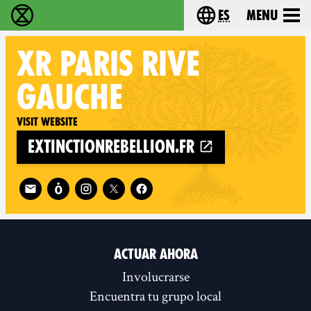
es
Menu
extinction rebellion - Home
Choose your lang
XR
PARIS RIVE
GAUCHE
Visit website
extinctionrebellion.fr
Follow XR Paris Rive Gauche on
ACTUAR AHORA
Involucrarse
Encuentra tu grupo local