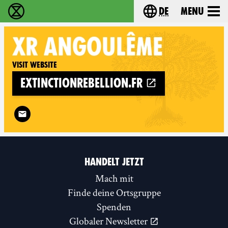
de
Menu
extinction rebellion - Home
Choose your langu
XR
ANGOULÊME
Visit website
extinctionrebellion.fr
Follow XR Angoulême on
HANDELT JETZT
Mach mit
Finde deine Ortsgruppe
Spenden
Globaler Newsletter