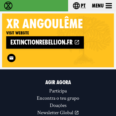
pt
Menu
Extinction Rebellion - Home
Choose your langu
XR
ANGOULÊME
Visit website
extinctionrebellion.fr
Follow XR Angoulême on
AGIR AGORA
Participa
Encontra o teu grupo
Doações
Newsletter Global