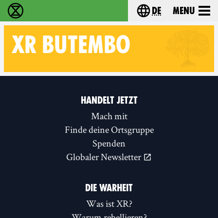
de
Menu
extinction rebellion - Home
Choose your langu
XR
BUTEMBO
Follow XR Butembo on
HANDELT JETZT
Mach mit
Finde deine Ortsgruppe
Spenden
Globaler Newsletter
DIE WARHEIT
Was ist XR?
Warum rebellieren?