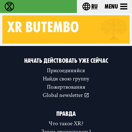
ru
Menu
Extinction Rebellion - Home
Choose your langu
XR
BUTEMBO
Follow XR Butembo on
НАЧАТЬ ДЕЙСТВОВАТЬ УЖЕ СЕЙЧАС
Присоединяйся
Найди свою группу
Пожертвования
Global newsletter
ПРАВДА
Что такое XR?
Зачем протестовать?