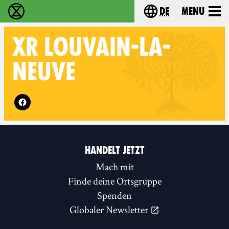
de
Menu
extinction rebellion - Home
Choose your langu
XR
LOUVAIN-LA-
NEUVE
Follow XR Louvain-la-Neuve on
HANDELT JETZT
Mach mit
Finde deine Ortsgruppe
Spenden
Globaler Newsletter