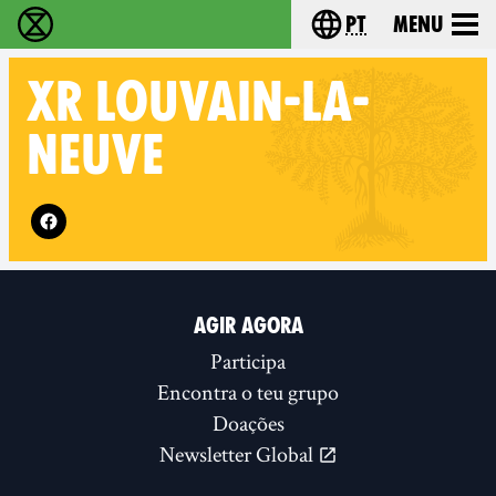
pt
Menu
Extinction Rebellion - Home
Choose your langu
XR
LOUVAIN-LA-
NEUVE
Follow XR Louvain-la-Neuve on
AGIR AGORA
Participa
Encontra o teu grupo
Doações
Newsletter Global