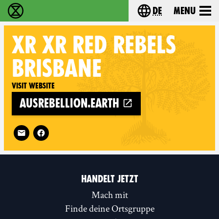
de
Menu
extinction rebellion - Home
Choose your langu
XR
XR RED REBELS
BRISBANE
Visit website
ausrebellion.earth
Follow XR XR Red Rebels Brisbane on
HANDELT JETZT
Mach mit
Finde deine Ortsgruppe