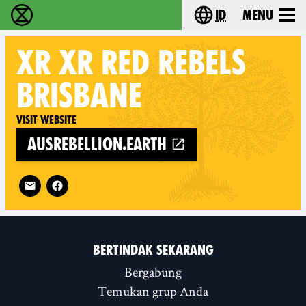
id
Menu
Extinction Rebellion (XR–Pemberontakan Melawa
Choose your lang
XR
XR RED REBELS
BRISBANE
Visit website
ausrebellion.earth
Follow XR XR Red Rebels Brisbane on
BERTINDAK SEKARANG
Bergabung
Temukan grup Anda