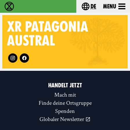
de
Menu
extinction rebellion - Home
Choose your langu
XR
PATAGONIA
AUSTRAL
Follow XR Patagonia Austral on
HANDELT JETZT
Mach mit
Finde deine Ortsgruppe
Spenden
Globaler Newsletter