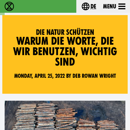
de
Menu
extinction rebellion - Home
Choose your langu
DIE NATUR SCHÜTZEN
WARUM DIE WORTE, DIE
WIR BENUTZEN, WICHTIG
SIND
Monday, April 25, 2022 by Deb Rowan Wright