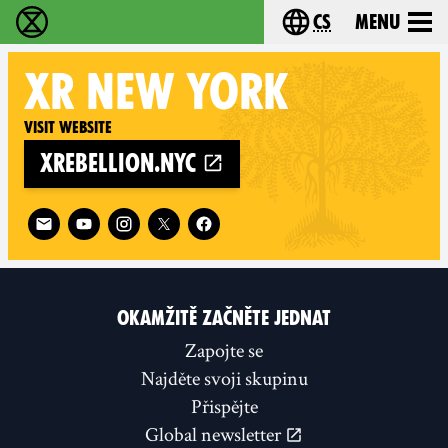
cs
Menu
Rebelie proti vyhynutí - Home
Choose your langu
XR
NEW YORK
Visit website
xrebellion.nyc
Follow XR New York on
OKAMŽITĚ ZAČNĚTE JEDNAT
Zapojte se
Najděte svoji skupinu
Přispějte
Global newsletter